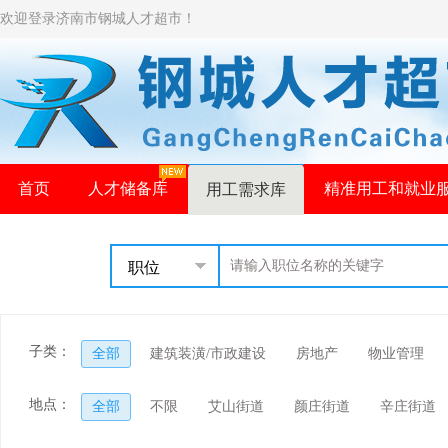
欢迎登录济南市钢城人才超市！
首页
人才储备库
精准用工和就业
用工需求库
职位
子类：
全部
建筑装潢/市政建设
房地产
物业管理
地点：
全部
不限
艾山街道
颜庄街道
辛庄街道