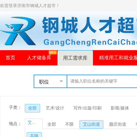
欢迎登录济南市钢城人才超市！
首页
人才储备库
精准用工和就业
用工需求库
职位
子类：
全部
艺术/设计
写作/出版/印刷
影视/媒体
艾山街道
地点：
全部
不限
艾山街道
颜庄街道
不限