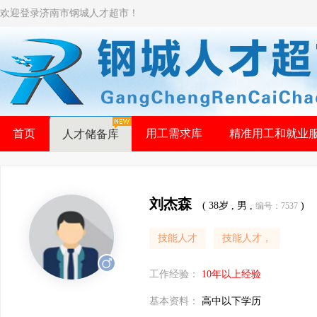
欢迎登录济南市钢城人才超市！
首页
用工需求库
精准用工和就业
人才储备库
刘杰森
( 38岁 , 男 ,
)
编号：7537
技能人才
技能人才，
工作经验：
10年以上经验
基本资料：
高中以下学历