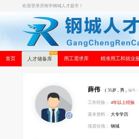
欢迎登录济南市钢城人才超市！
首页
用工需求库
精准用工和就业
人才储备库
薛伟
( 31岁 , 男 ,
编号：6
工作经验：
4年以上经验
基本资料：
大专学历
现居住地：
钢城