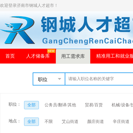
欢迎登录济南市钢城人才超市！
首页
人才储备库
精准用工和就业
用工需求库
职位
职位：
全部
公务员/翻译/其他
贸易/百货
机械/设备/
地点：
全部
不限
艾山街道
颜庄街道
辛庄街道