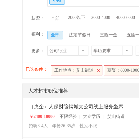
不限
2000以下
2000-4000
4000-6000
薪资：
全部
福利：
全部
法定节假日
三险一金
五险
更多：
公司行业
学历要求
已选条件：
工作地点：艾山街道
薪资：8000-1000
人才超市职位推荐
（央企）人保财险钢城支公司线上服务坐席
￥2400-18000
不限经验
|
大专学历
|
艾山街道-
招聘3-4人
年龄26-35岁
性别不限