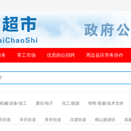
服务
零工市场
优质岗位招聘
周边县区劳务协作
机械/设备/技工
通信/电子
化工/能源
销售/客服/技术支持
庄街道
辛庄街道
里辛街道
汶源街道
棋山旅游区
高