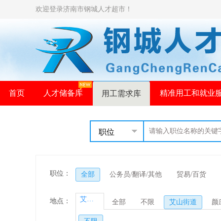
欢迎登录济南市钢城人才超市！
首页
人才储备库
精准用工和就业
用工需求库
职位
职位：
全部
公务员/翻译/其他
贸易/百货
艾山街道
地点：
全部
不限
艾山街道
颜